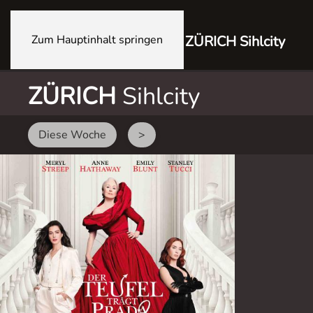
Zum Hauptinhalt springen
ZÜRICH Sihlcity
ZÜRICH
Sihlcity
Diese Woche
>