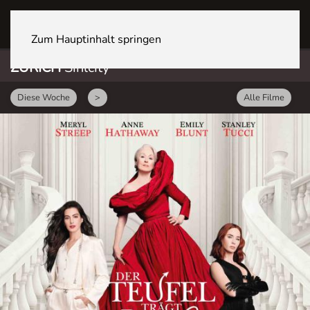
ZÜRICH Sihlcity
Zum Hauptinhalt springen
ZÜRICH
Sihlcity
Diese Woche
>
Alle Filme