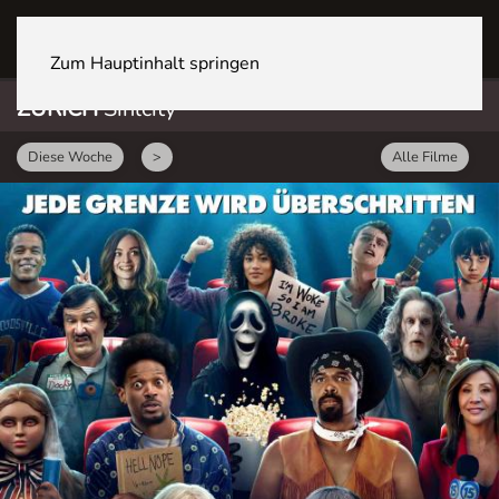
ZÜRICH Sihlcity
Zum Hauptinhalt springen
ZÜRICH
Sihlcity
Diese Woche
>
Alle Filme