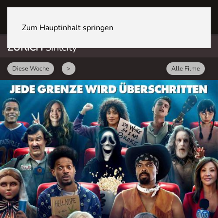
ZÜRICH Sihlcity
Zum Hauptinhalt springen
ZÜRICH
Sihlcity
Diese Woche
>
Alle Filme