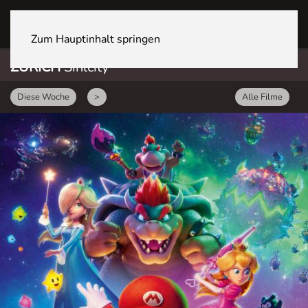
ZÜRICH Sihlcity
Zum Hauptinhalt springen
ZÜRICH
Sihlcity
Diese Woche
>
Alle Filme