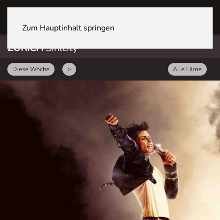
ZÜRICH Sihlcity
Zum Hauptinhalt springen
ZÜRICH
Sihlcity
Diese Woche
>
Alle Filme