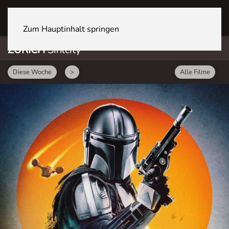
ZÜRICH Sihlcity
Zum Hauptinhalt springen
ZÜRICH
Sihlcity
Diese Woche
>
Alle Filme