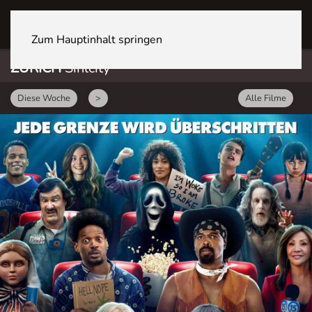
ZÜRICH Sihlcity
Zum Hauptinhalt springen
ZÜRICH
Sihlcity
Diese Woche
>
Alle Filme