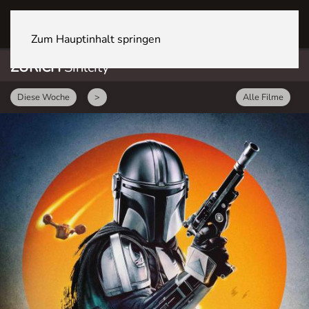
ZÜRICH Sihlcity
Zum Hauptinhalt springen
ZÜRICH
Sihlcity
Diese Woche
>
Alle Filme