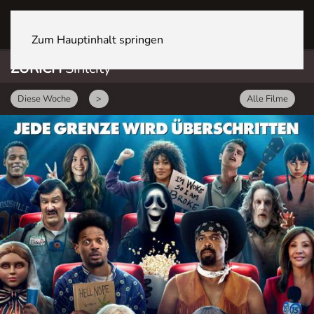
ZÜRICH Sihlcity
Zum Hauptinhalt springen
ZÜRICH
Sihlcity
Diese Woche
>
Alle Filme