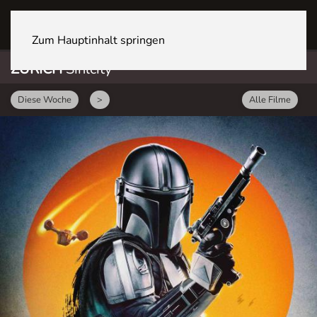
ZÜRICH Sihlcity
Zum Hauptinhalt springen
ZÜRICH
Sihlcity
Diese Woche
>
Alle Filme