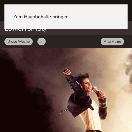
ZÜRICH Sihlcity
Zum Hauptinhalt springen
ZÜRICH
Sihlcity
Diese Woche
>
Alle Filme