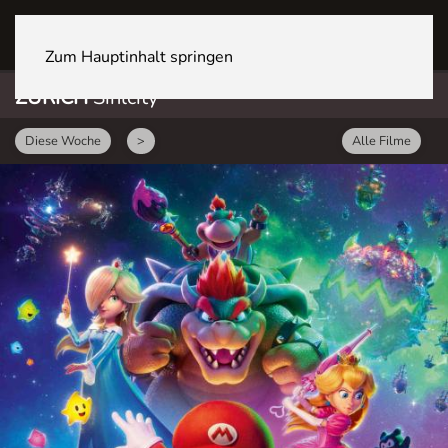
ZÜRICH Sihlcity
Zum Hauptinhalt springen
ZÜRICH
Sihlcity
Diese Woche
>
Alle Filme