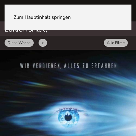
ZÜRICH Sihlcity
Zum Hauptinhalt springen
ZÜRICH
Sihlcity
Diese Woche
>
Alle Filme