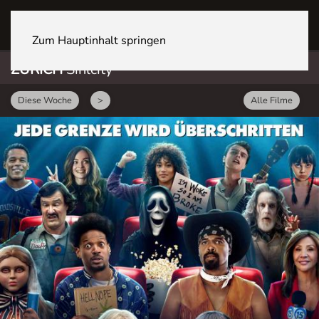
ZÜRICH Sihlcity
Zum Hauptinhalt springen
ZÜRICH
Sihlcity
Diese Woche
>
Alle Filme