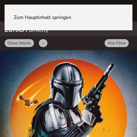
ZÜRICH Sihlcity
Zum Hauptinhalt springen
ZÜRICH
Sihlcity
Diese Woche
>
Alle Filme