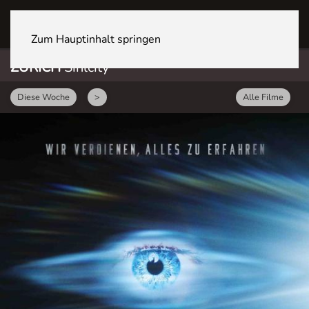
ZÜRICH Sihlcity
Zum Hauptinhalt springen
ZÜRICH
Sihlcity
Diese Woche
>
Alle Filme