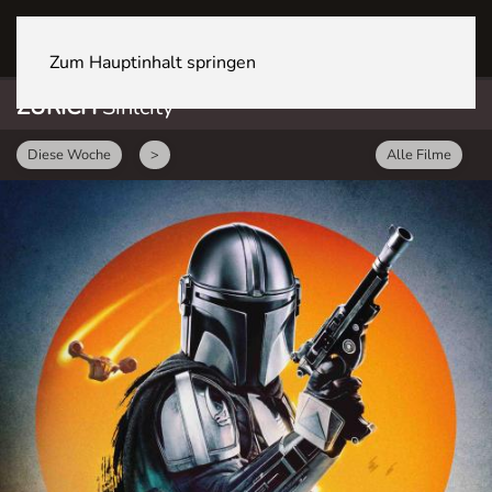
ZÜRICH Sihlcity
Zum Hauptinhalt springen
ZÜRICH
Sihlcity
Diese Woche
>
Alle Filme