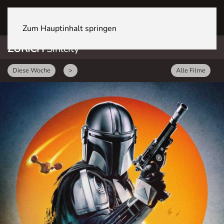
ZÜRICH Sihlcity
Zum Hauptinhalt springen
ZÜRICH
Sihlcity
Diese Woche
>
Alle Filme