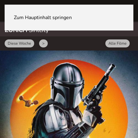
ZÜRICH Sihlcity
Zum Hauptinhalt springen
ZÜRICH
Sihlcity
Diese Woche
>
Alle Filme