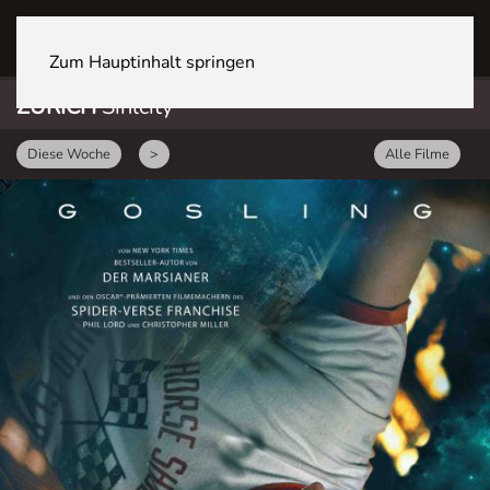
ZÜRICH Sihlcity
Zum Hauptinhalt springen
ZÜRICH
Sihlcity
Diese Woche
>
Alle Filme