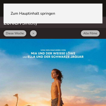
ZÜRICH Sihlcity
Zum Hauptinhalt springen
ZÜRICH
Sihlcity
Diese Woche
>
Alle Filme