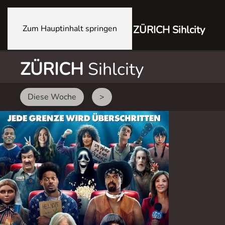
Zum Hauptinhalt springen
ZÜRICH Sihlcity
ZÜRICH
Sihlcity
Diese Woche
>