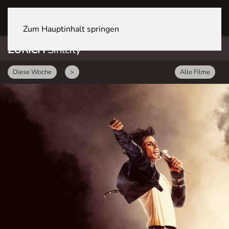
ZÜRICH Sihlcity
Zum Hauptinhalt springen
ZÜRICH
Sihlcity
Diese Woche
>
Alle Filme