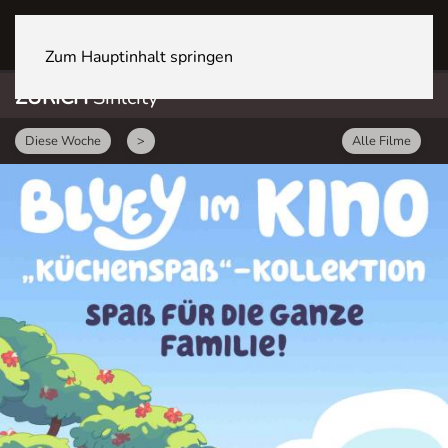
ZÜRICH Sihlcity
Zum Hauptinhalt springen
ZÜRICH
Sihlcity
Diese Woche
>
Alle Filme