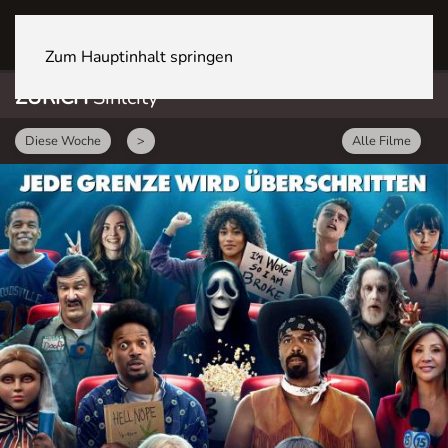
ZÜRICH Sihlcity
Zum Hauptinhalt springen
ZÜRICH
Sihlcity
Diese Woche
>
Alle Filme