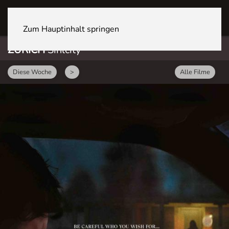
ZÜRICH Sihlcity
Zum Hauptinhalt springen
ZÜRICH
Sihlcity
Diese Woche
>
Alle Filme