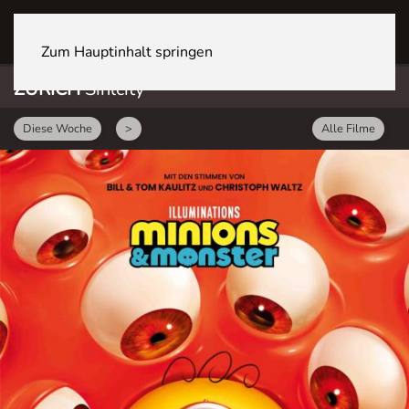
ZÜRICH Sihlcity
Zum Hauptinhalt springen
ZÜRICH
Sihlcity
Diese Woche
>
Alle Filme