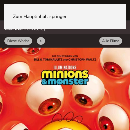
ZÜRICH Sihlcity
Zum Hauptinhalt springen
ZÜRICH
Sihlcity
Diese Woche
>
Alle Filme