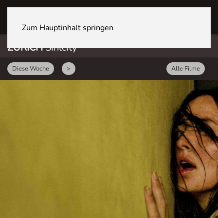
ZÜRICH Sihlcity
Zum Hauptinhalt springen
ZÜRICH
Sihlcity
Diese Woche
>
Alle Filme