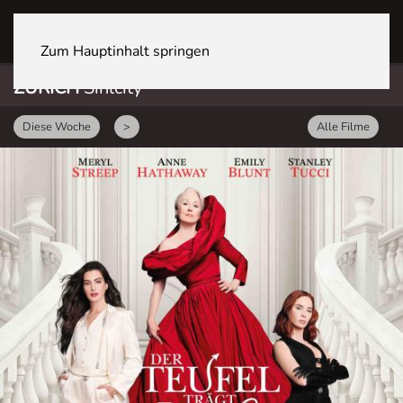
ZÜRICH Sihlcity
Zum Hauptinhalt springen
ZÜRICH
Sihlcity
Diese Woche
>
Alle Filme