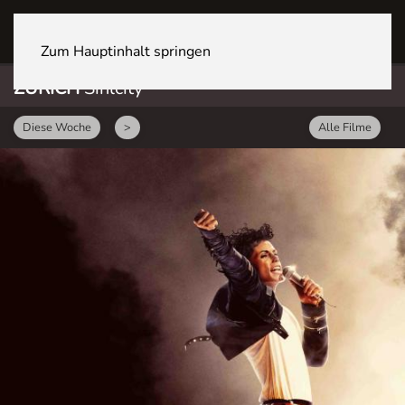
ZÜRICH Sihlcity
Zum Hauptinhalt springen
ZÜRICH
Sihlcity
Diese Woche
>
Alle Filme