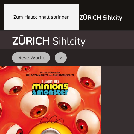
Zum Hauptinhalt springen
ZÜRICH Sihlcity
ZÜRICH
Sihlcity
Diese Woche
>