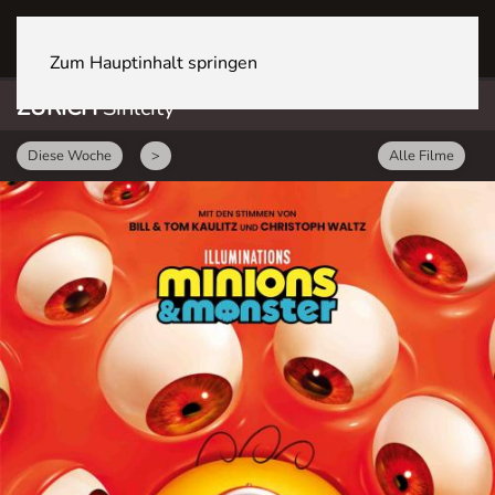
ZÜRICH Sihlcity
Zum Hauptinhalt springen
ZÜRICH
Sihlcity
Diese Woche
>
Alle Filme