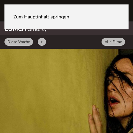
ZÜRICH Sihlcity
Zum Hauptinhalt springen
ZÜRICH
Sihlcity
Diese Woche
>
Alle Filme