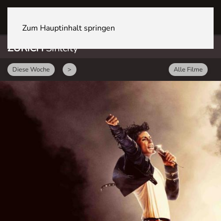
ZÜRICH Sihlcity
Zum Hauptinhalt springen
ZÜRICH
Sihlcity
Diese Woche
>
Alle Filme