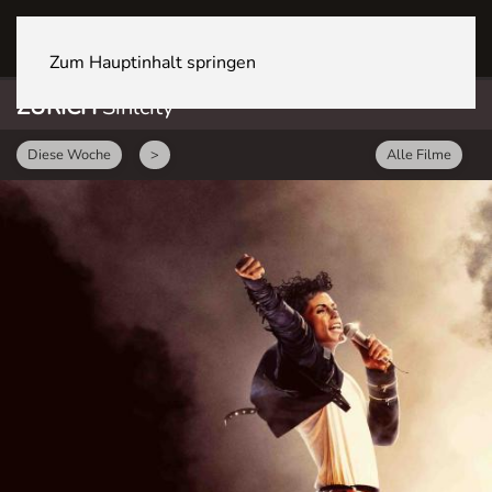
ZÜRICH Sihlcity
Zum Hauptinhalt springen
ZÜRICH
Sihlcity
Diese Woche
>
Alle Filme