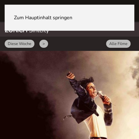
ZÜRICH Sihlcity
Zum Hauptinhalt springen
ZÜRICH
Sihlcity
Diese Woche
>
Alle Filme