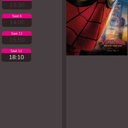
13:30
Saal 6
14:00
Saal 11
15:50
Saal 11
18:10