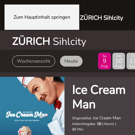
Zum Hauptinhalt springen
ZÜRICH Sihlcity
ZÜRICH
Sihlcity
So
Mo
Di
9
10
1
Wochenansicht
Heute
Aug.
Aug.
Aug
Ice Cream
Man
Ice Cream Man
Originaltitel:
Altersfreigabe:
18
|
Horror
|
86 Min.