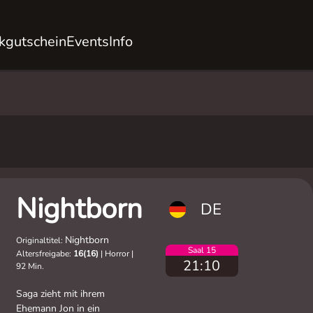
kgutschein
Events
Info
Nightborn
DE
Nightborn
Originaltitel:
Saal 15
Altersfreigabe:
16(16)
|
Horror
|
21:10
92 Min.
Saga zieht mit ihrem
Ehemann Jon in ein