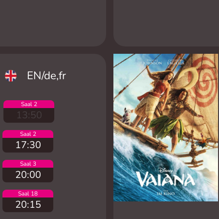
EN/de,fr
Saal 2
13:50
Saal 2
17:30
Saal 3
20:00
Saal 18
20:15