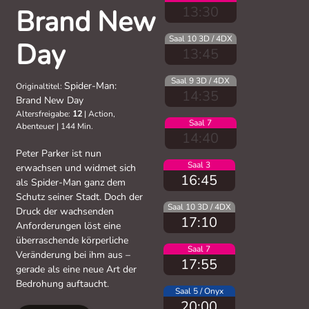
13:30
Brand New
Saal 10 3D / 4DX
Day
13:45
Saal 9 3D / 4DX
Spider-Man:
Originaltitel:
14:35
Brand New Day
Altersfreigabe:
12
|
Action,
Saal 7
Abenteuer
|
144 Min.
14:40
Peter Parker ist nun
Saal 3
erwachsen und widmet sich
16:45
als Spider-Man ganz dem
Schutz seiner Stadt. Doch der
Saal 10 3D / 4DX
Druck der wachsenden
17:10
Anforderungen löst eine
überraschende körperliche
Saal 7
Veränderung bei ihm aus –
17:55
gerade als eine neue Art der
Bedrohung auftaucht.
Saal 5 / Onyx
20:00