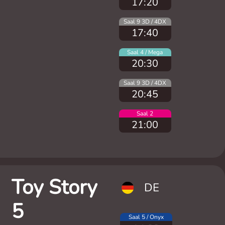
17:20
Saal 9 3D / 4DX
17:40
Saal 4 / Mega
20:30
Saal 9 3D / 4DX
20:45
Saal 2
21:00
Toy Story
DE
5
Saal 5 / Onyx