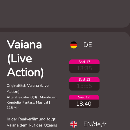
Vaiana
DE
(Live
Saal 17
13:35
Action)
Saal 12
15:55
Vaiana (Live
Originaltitel:
Action)
Altersfreigabe:
8(8)
|
Abenteuer,
Saal 12
18:40
Komödie, Fantasy, Musical
|
115 Min.
In der Realverfilmung folgt
EN/de,fr
Vaiana dem Ruf des Ozeans