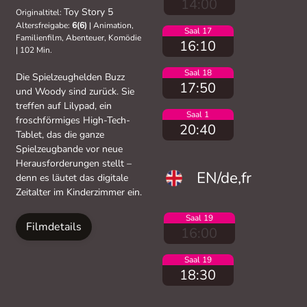
14:00
Toy Story 5
Originaltitel:
Altersfreigabe:
6(6)
|
Animation,
Saal 17
Familienfilm, Abenteuer, Komödie
16:10
|
102 Min.
Saal 18
Die Spielzeughelden Buzz
17:50
und Woody sind zurück. Sie
treffen auf Lilypad, ein
Saal 1
froschförmiges High-Tech-
20:40
Tablet, das die ganze
Spielzeugbande vor neue
Herausforderungen stellt –
EN/de,fr
denn es läutet das digitale
Zeitalter im Kinderzimmer ein.
Saal 19
Filmdetails
16:00
Saal 19
18:30