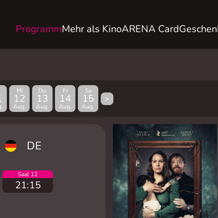
Programm
Mehr als Kino
ARENA Card
Geschen
Mi
Do
Fr
Sa
1
12
13
14
15
>
.
Aug.
Aug.
Aug.
Aug.
DE
Saal 12
21:15