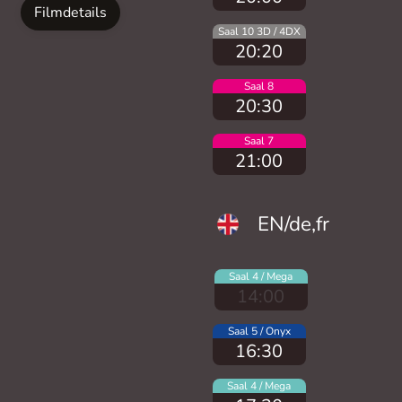
Filmdetails
Saal 10 3D / 4DX
20:20
Saal 8
20:30
Saal 7
21:00
EN/de,fr
Saal 4 / Mega
14:00
Saal 5 / Onyx
16:30
Saal 4 / Mega