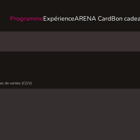
Programme
Expérience
ARENA Card
Bon cade
es de ventes (CGV)