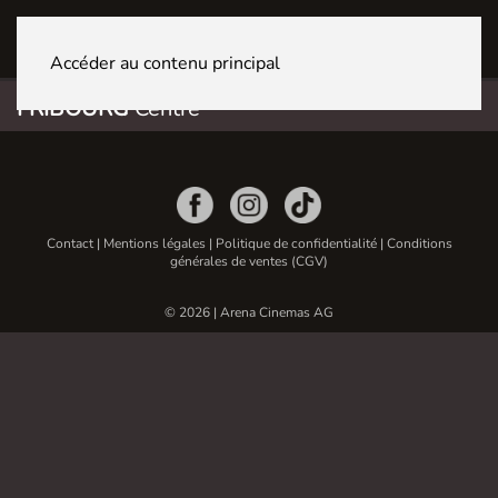
FRIBOURG Centre
Accéder au contenu principal
FRIBOURG
Centre
Contact
|
Mentions légales
|
Politique de confidentialité
|
Conditions
générales de ventes (CGV)
© 2026 | Arena Cinemas AG