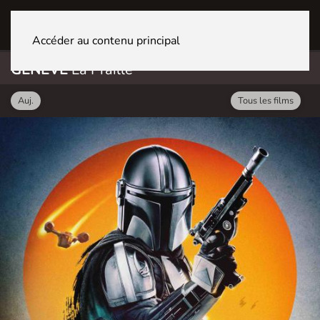
GENÈVE La Praille
Accéder au contenu principal
GENÈVE
La Praille
Auj.
Tous les films