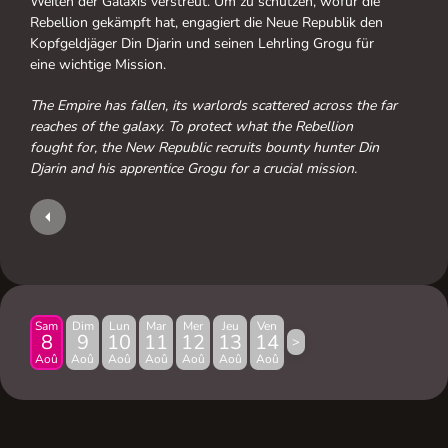
Weiten der Galaxis verstreut. Um zu schützen, wofür die
Rebellion gekämpft hat, engagiert die Neue Republik den
Kopfgeldjäger Din Djarin und seinen Lehrling Grogu für
eine wichtige Mission.
The Empire has fallen, its warlords scattered across the far
reaches of the galaxy. To protect what the Rebellion
fought for, the New Republic recruits bounty hunter Din
Djarin and his apprentice Grogu for a crucial mission.
Sam
Dim
Lun
Mar
Mer
Jeu
Ven
8
9
10
11
12
13
14
>
Aoû
Aoû
Aoû
Aoû
Aoû
Aoû
Aoû