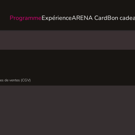
Programme
Expérience
ARENA Card
Bon cade
es de ventes (CGV)