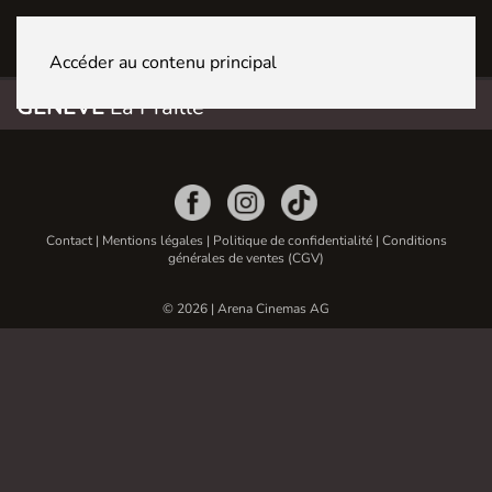
GENÈVE La Praille
Accéder au contenu principal
GENÈVE
La Praille
Contact
|
Mentions légales
|
Politique de confidentialité
|
Conditions
générales de ventes (CGV)
© 2026 | Arena Cinemas AG