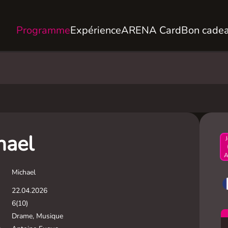
Programme
Expérience
ARENA Card
Bon cade
hael
A
Michael
22.04.2026
6(10)
Drame, Musique