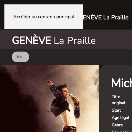
Accéder au contenu principal
GENÈVE La Praille
GENÈVE
La Praille
Auj.
Mic
Titre
original
Start
Age légal
Genre