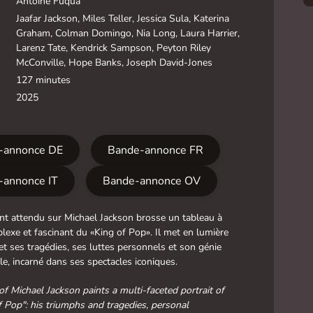
Antoine Fuqua
Jaafar Jackson, Miles Teller, Jessica Sula, Katerina
Graham, Colman Domingo, Nia Long, Laura Harrier,
Larenz Tate, Kendrick Sampson, Peyton Riley
McConville, Hope Banks, Joseph David-Jones
127 minutes
2025
-annonce DE
Bande-annonce FR
-annonce IT
Bande-annonce OV
ant attendu sur Michael Jackson brosse un tableau à
plexe et fascinant du «King of Pop». Il met en lumière
et ses tragédies, ses luttes personnels et son génie
le, incarné dans ses spectacles iconiques.
 of Michael Jackson paints a multi-faceted portrait of
f Pop": his triumphs and tragedies, personal