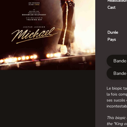
Réalisateur
Cast
Durée
Pays
Bande
Bande
Le biopic t
la fois com
ses succès 
incontestab
This biopic
the "King o