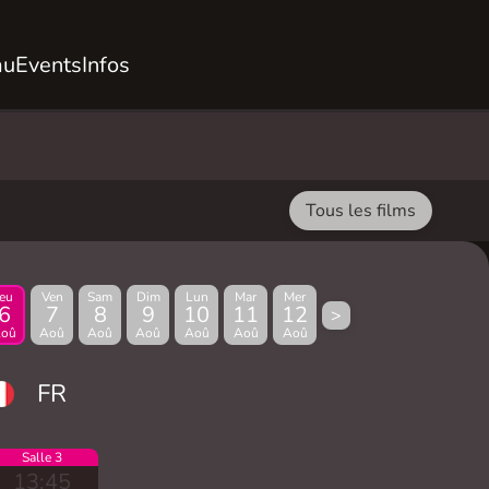
au
Events
Infos
Tous les films
Jeu
Ven
Sam
Dim
Lun
Mar
Mer
6
7
8
9
10
11
12
>
oû
Aoû
Aoû
Aoû
Aoû
Aoû
Aoû
FR
Salle 3
13:45