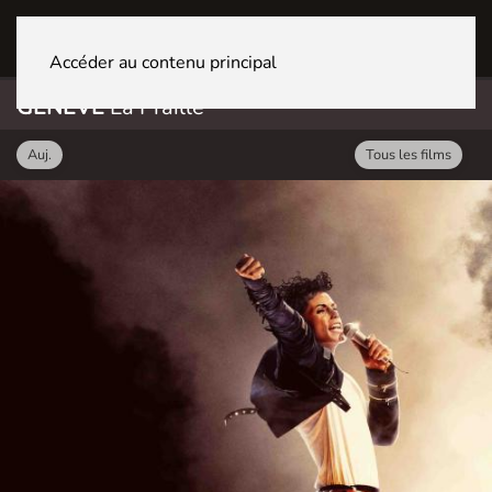
GENÈVE La Praille
Accéder au contenu principal
GENÈVE
La Praille
Auj.
Tous les films