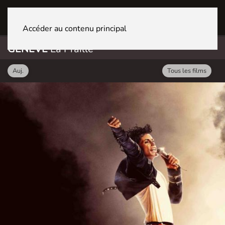
GENÈVE La Praille
Accéder au contenu principal
GENÈVE
La Praille
Auj.
Tous les films