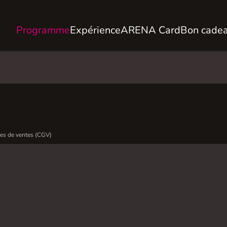
Programme
Expérience
ARENA Card
Bon cade
es de ventes (CGV)