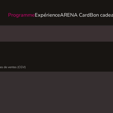
Programme
Expérience
ARENA Card
Bon cade
es de ventes (CGV)