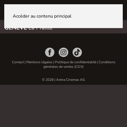
GENÈVE La Praille
Accéder au contenu principal
GENÈVE
La Praille
Contact
|
Mentions légales
|
Politique de confidentialité
|
Conditions
générales de ventes (CGV)
© 2026 | Arena Cinemas AG